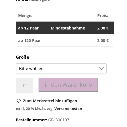
Menge:
Preis:
ab
12 Paar
Mindestabnahme
2,90
€
ab 120 Paar
2,00
€
Größe
Bitte wählen
KHANPUR
8
in den Warenkorb
gefüttert
9
Menge
10
Zum Merkzettel hinzufügen
exkl. 20 % MwSt.
zzgl
Versandkosten
11
Bestellnummer:
GF-
300197