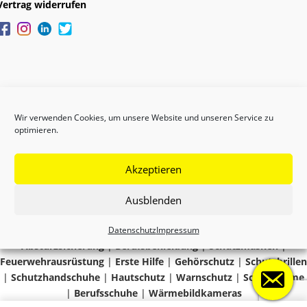
Vertrag widerrufen
Wir verwenden Cookies, um unsere Website und unseren Service zu
optimieren.
Akzeptieren
Copyright © 2024 GEFAS
Ausblenden
Datenschutz
Impressum
Absturzsicherung
|
Berufsbekleidung
|
Schutzmasken
|
Feuerwehrausrüstung
|
Erste Hilfe
|
Gehörschutz
|
Schutzbrillen
|
Schutzhandschuhe
|
Hautschutz
|
Warnschutz
|
Schutzhelme
|
Berufsschuhe
|
Wärmebildkameras