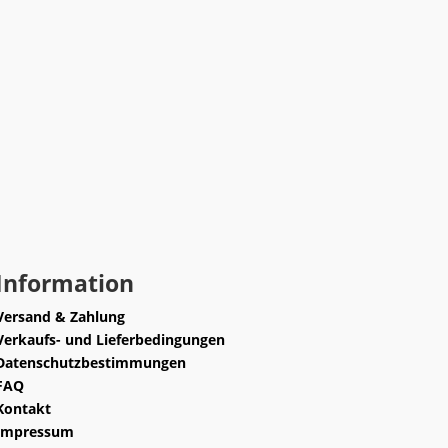
Information
Versand & Zahlung
Verkaufs- und Lieferbedingungen
Datenschutzbestimmungen
FAQ
Kontakt
Impressum