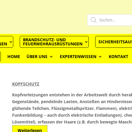
Produkts
Suchen
BRANDSCHUTZ- UND
SICHERHEITSA
GEN
FEUERWEHRAUSRÜSTUNGEN
HOME
ÜBER UNS
EXPERTENWISSEN
KONTAKT
KOPFSCHUTZ
Kopfverletzungen entstehen in der Arbeitswelt durch hera
Gegenstände, pendelnde Lasten, Anstoßen an Hindernissen,
glühende Teilchen, Flüssigmetallspritzer, Flammen), elek
Funkenbildung – auch durch elektrische Entladungen), ch
Lösemittel), erfassen der Haare (z.B. durch bewegte Maschi
Weiterlesen