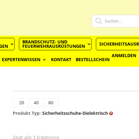
Produkts
Suchen
BRANDSCHUTZ- UND
SICHERHEITSAUS
GEN
FEUERWEHRAUSRÜSTUNGEN
ANMELDEN
EXPERTENWISSEN
KONTAKT
BESTELLSCHEIN
20
40
60
Produkt Typ:
Sicherheitsschuhe-Dielektrisch
Zeigt alle 3 Ergebnisse