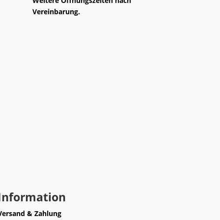
Weitere Öffnungszeiten nach
Vereinbarung.
Information
Versand & Zahlung