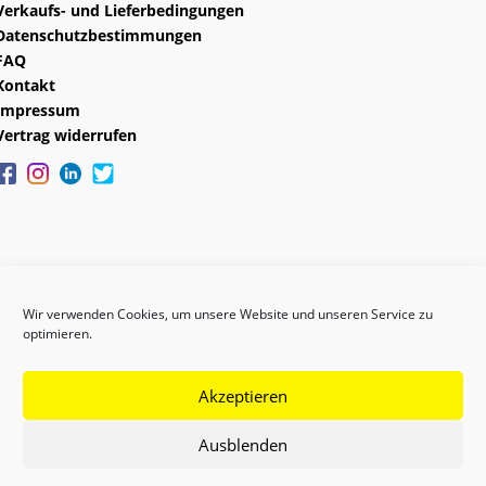
Verkaufs- und Lieferbedingungen
Datenschutzbestimmungen
FAQ
Kontakt
Impressum
Vertrag widerrufen
Wir verwenden Cookies, um unsere Website und unseren Service zu
optimieren.
Akzeptieren
Copyright © 2024 GEFAS
Ausblenden