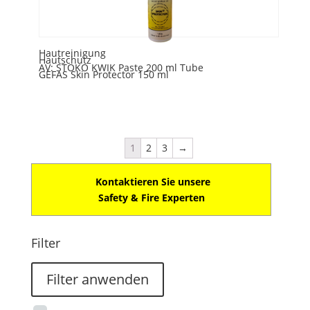
Hautreinigung
Hautschutz
AV: STOKO KWIK Paste 200 ml Tube
GEFAS Skin Protector 150 ml
1
2
3
→
Kontaktieren Sie unsere
Safety & Fire Experten
Filter
Filter anwenden