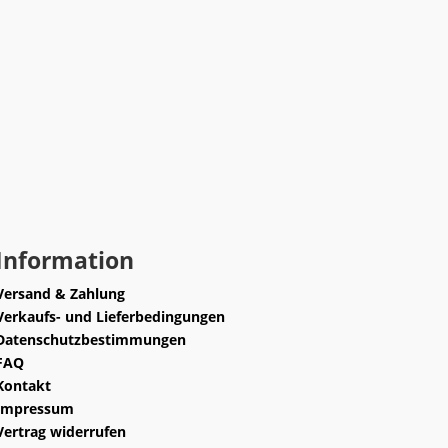
Information
Versand & Zahlung
Verkaufs- und Lieferbedingungen
Datenschutzbestimmungen
FAQ
Kontakt
Impressum
Vertrag widerrufen