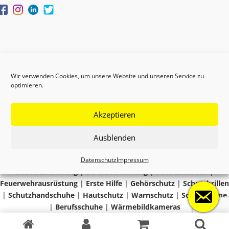
Wir verwenden Cookies, um unsere Website und unseren Service zu
optimieren.
Akzeptieren
Copyright © 2024 GEFAS
Ausblenden
Datenschutz
Impressum
Absturzsicherung
|
Berufsbekleidung
|
Schutzmasken
|
Feuerwehrausrüstung
|
Erste Hilfe
|
Gehörschutz
|
Schutzbrillen
|
Schutzhandschuhe
|
Hautschutz
|
Warnschutz
|
Schutzhelme
|
Berufsschuhe
|
Wärmebildkameras