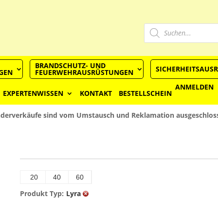
Produkts
Suchen
BRANDSCHUTZ- UND
SICHERHEITSAUS
GEN
FEUERWEHRAUSRÜSTUNGEN
ANMELDEN
EXPERTENWISSEN
KONTAKT
BESTELLSCHEIN
derverkäufe sind vom Umstausch und Reklamation ausgeschlos
20
40
60
Produkt Typ:
Lyra