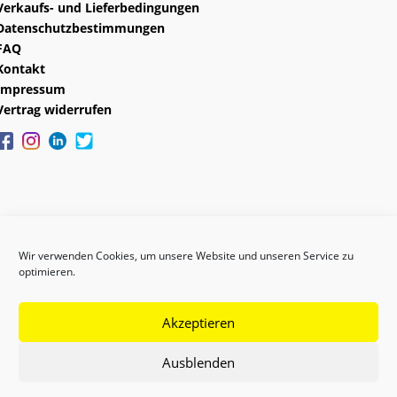
Verkaufs- und Lieferbedingungen
Datenschutzbestimmungen
FAQ
Kontakt
Impressum
Vertrag widerrufen
Wir verwenden Cookies, um unsere Website und unseren Service zu
optimieren.
Akzeptieren
Copyright © 2024 GEFAS
Ausblenden