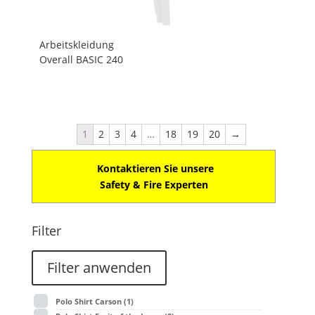
Arbeitskleidung
Overall BASIC 240
1
2
3
4
…
18
19
20
→
Kontaktieren Sie unsere
Safety & Fire Experten
Filter
Filter anwenden
Polo Shirt Carson
(1)