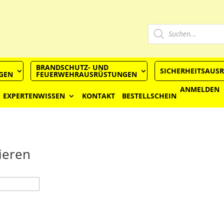
Produkts
Suchen
BRANDSCHUTZ- UND
SICHERHEITSAUS
GEN
FEUERWEHRAUSRÜSTUNGEN
ANMELDEN
EXPERTENWISSEN
KONTAKT
BESTELLSCHEIN
ieren