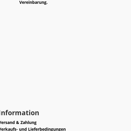
Vereinbarung.
Information
Versand & Zahlung
Verkaufs- und Lieferbedingungen