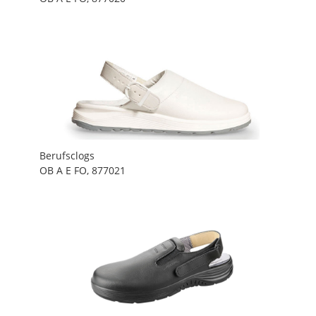
Berufsclogs
OB A E FO, 877021