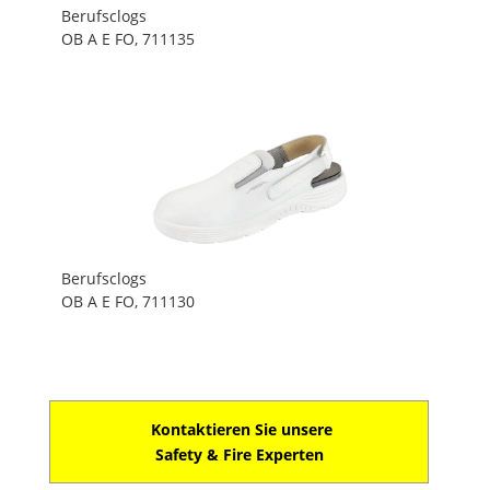
Berufsclogs
OB A E FO, 711135
Berufsclogs
OB A E FO, 711130
Kontaktieren Sie unsere
Safety & Fire Experten