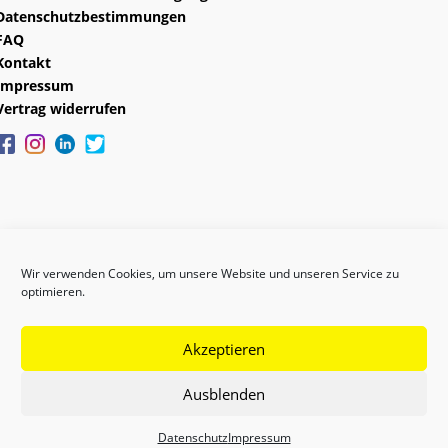
Datenschutzbestimmungen
FAQ
Kontakt
Impressum
Vertrag widerrufen
Wir verwenden Cookies, um unsere Website und unseren Service zu
optimieren.
Akzeptieren
Copyright © 2024 GEFAS
Ausblenden
Datenschutz
Impressum