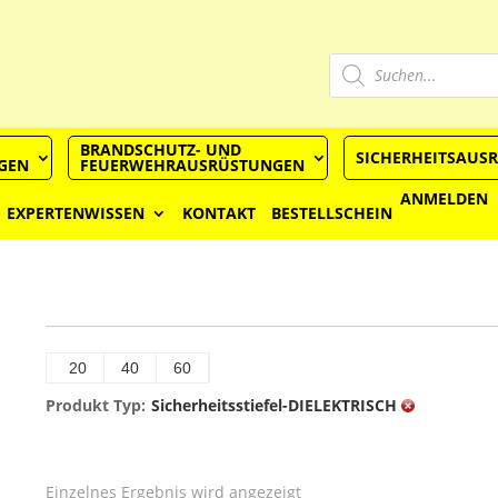
Produkts
Suchen
BRANDSCHUTZ- UND
SICHERHEITSAUS
GEN
FEUERWEHRAUSRÜSTUNGEN
ANMELDEN
EXPERTENWISSEN
KONTAKT
BESTELLSCHEIN
20
40
60
Produkt Typ:
Sicherheitsstiefel-DIELEKTRISCH
Einzelnes Ergebnis wird angezeigt