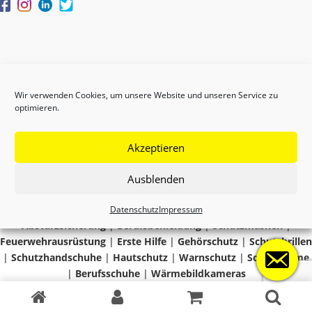
Wir verwenden Cookies, um unsere Website und unseren Service zu
optimieren.
Akzeptieren
Copyright © 2024 GEFAS
Ausblenden
Datenschutz
Impressum
Absturzsicherung
|
Berufsbekleidung
|
Schutzmasken
|
Feuerwehrausrüstung
|
Erste Hilfe
|
Gehörschutz
|
Schutzbrillen
|
Schutzhandschuhe
|
Hautschutz
|
Warnschutz
|
Schutzhelme
|
Berufsschuhe
|
Wärmebildkameras