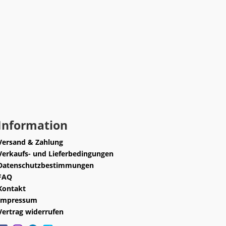
Information
Versand & Zahlung
Verkaufs- und Lieferbedingungen
Datenschutzbestimmungen
FAQ
Kontakt
Impressum
Vertrag widerrufen