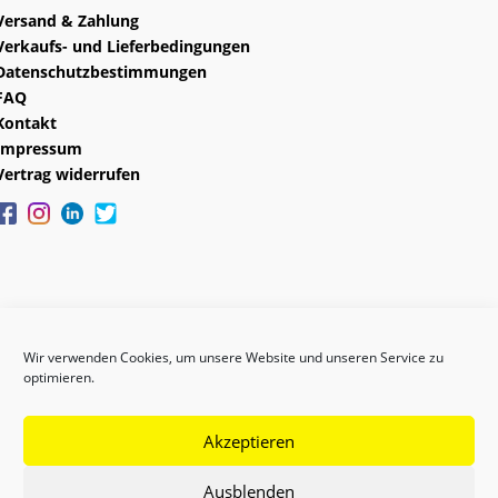
Versand & Zahlung
Verkaufs- und Lieferbedingungen
Datenschutzbestimmungen
FAQ
Kontakt
Impressum
Vertrag widerrufen
Wir verwenden Cookies, um unsere Website und unseren Service zu
optimieren.
Akzeptieren
Copyright © 2024 GEFAS
Ausblenden