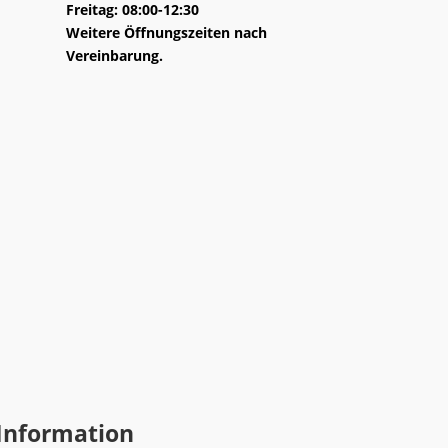
Freitag: 08:00-12:30
Weitere Öffnungszeiten nach
Vereinbarung.
Information