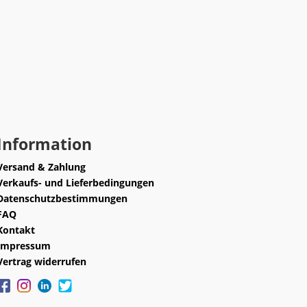
Information
Versand & Zahlung
Verkaufs- und Lieferbedingungen
Datenschutzbestimmungen
FAQ
Kontakt
Impressum
Vertrag widerrufen