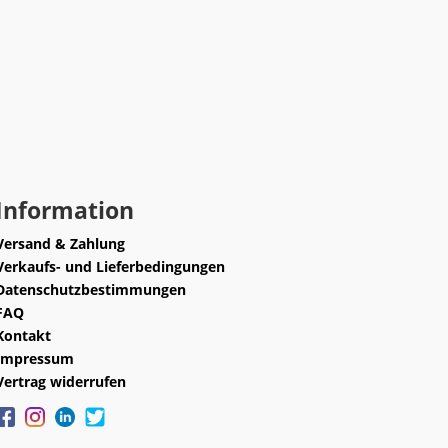
Information
Versand & Zahlung
Verkaufs- und Lieferbedingungen
Datenschutzbestimmungen
FAQ
Kontakt
Impressum
Vertrag widerrufen