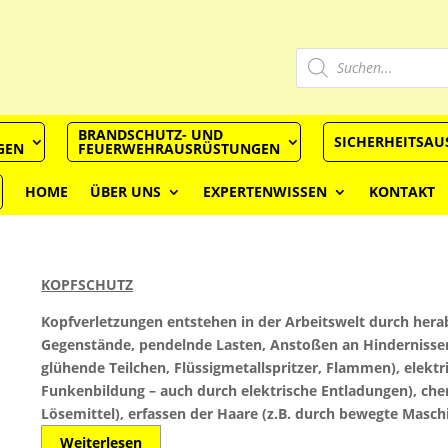
Produkts
Suchen
BRANDSCHUTZ- UND
SICHERHEITSA
GEN
FEUERWEHRAUSRÜSTUNGEN
HOME
ÜBER UNS
EXPERTENWISSEN
KONTAKT
KOPFSCHUTZ
Kopfverletzungen entstehen in der Arbeitswelt durch hera
Gegenstände, pendelnde Lasten, Anstoßen an Hindernissen,
glühende Teilchen, Flüssigmetallspritzer, Flammen), elek
Funkenbildung – auch durch elektrische Entladungen), ch
Lösemittel), erfassen der Haare (z.B. durch bewegte Maschi
Weiterlesen