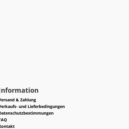
Information
Versand & Zahlung
Verkaufs- und Lieferbedingungen
Datenschutzbestimmungen
FAQ
Kontakt