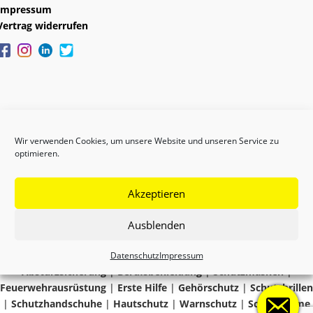
Impressum
Vertrag widerrufen
Wir verwenden Cookies, um unsere Website und unseren Service zu
optimieren.
Akzeptieren
Copyright © 2024 GEFAS
Ausblenden
Datenschutz
Impressum
Absturzsicherung
|
Berufsbekleidung
|
Schutzmasken
|
Feuerwehrausrüstung
|
Erste Hilfe
|
Gehörschutz
|
Schutzbrillen
|
Schutzhandschuhe
|
Hautschutz
|
Warnschutz
|
Schutzhelme