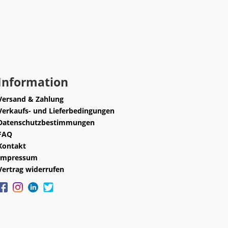
Information
Versand & Zahlung
Verkaufs- und Lieferbedingungen
Datenschutzbestimmungen
FAQ
Kontakt
Impressum
Vertrag widerrufen