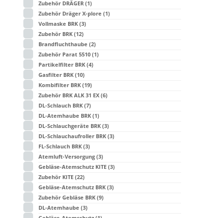
Zubehör DRÄGER
(1)
Zubehör Dräger X-plore
(1)
Vollmaske BRK
(3)
Zubehör BRK
(12)
Brandfluchthaube
(2)
Zubehör Parat 5510
(1)
Partikelfilter BRK
(4)
Gasfilter BRK
(10)
Kombifilter BRK
(19)
Zubehör BRK ALK 31 EX
(6)
DL-Schlauch BRK
(7)
DL-Atemhaube BRK
(1)
DL-Schlauchgeräte BRK
(3)
DL-Schlauchaufroller BRK
(3)
FL-Schlauch BRK
(3)
Atemluft-Versorgung
(3)
Gebläse-Atemschutz KITE
(3)
Zubehör KITE
(22)
Gebläse-Atemschutz BRK
(3)
Zubehör Gebläse BRK
(9)
DL-Atemhaube
(3)
Gebläse-Atemschutz
(1)