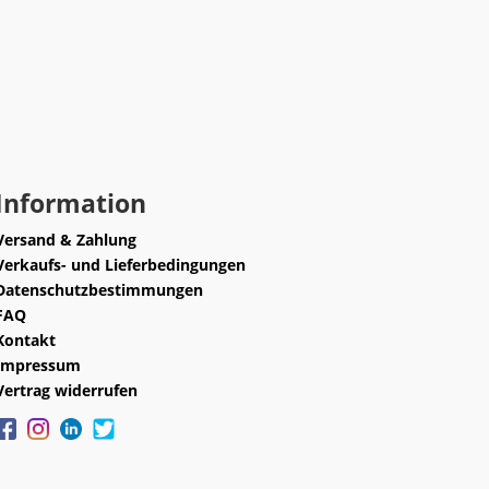
Information
Versand & Zahlung
Verkaufs- und Lieferbedingungen
Datenschutzbestimmungen
FAQ
Kontakt
Impressum
Vertrag widerrufen